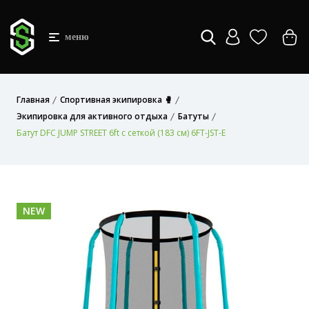
меню
Главная
Спортивная экипировка 🥊
Экипировка для активного отдыха
Батуты
Батут DFC JUMP STREET 6ft с сеткой (183 см) 6FT-JST-E
NEW