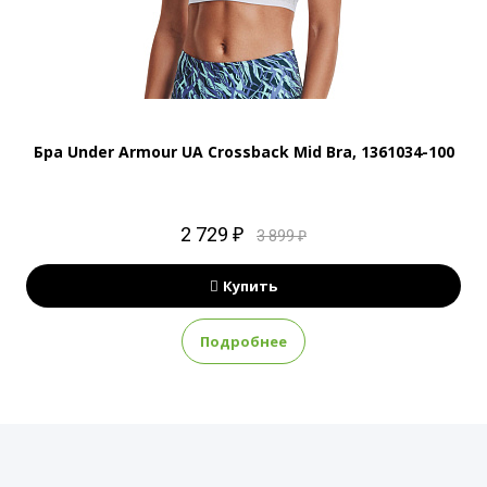
Бра Under Armour UA Crossback Mid Bra, 1361034-100
2 729 ₽
3 899 ₽
Купить
Подробнее