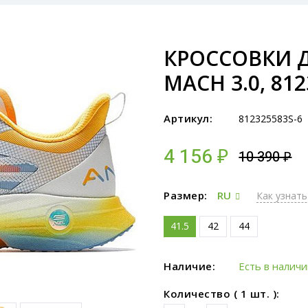
КРОССОВКИ Д
MACH 3.0, 812
Артикул:
812325583S-6
4 156 ₽
10 390 ₽
Размер:
RU
Как узнать
41.5
42
44
Наличие:
Есть в налич
Количество ( 1 шт. ):