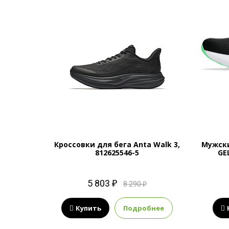
UTU 2.0,
Кроссовки для бега Anta Walk 3,
Мужски
812625546-5
GE
5 803 ₽
8 290 ₽
нее
Купить
Подробнее