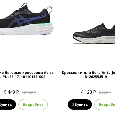
е беговые кроссовки Asics
Кроссовки для бега Anta Jo
L-PULSE 17, 1011C153-002
812625545-9
9 449 ₽
4 123 ₽
13 499 ₽
5 890 ₽
Купить
Подробнее
Купить
Подробн