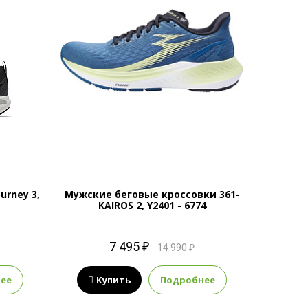
urney 3,
Мужские беговые кроссовки 361-
Мужски
KAIROS 2, Y2401 - 6774
M
7 495 ₽
14 990 ₽
ее
Купить
Подробнее
К