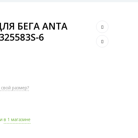
ЛЯ БЕГА ANTA
325583S-6
 свой размер?
ии
в 1 магазине