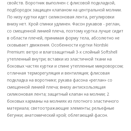
свойств. Воротник выполнен с флисовой подкладкой,
подбородок защищен клапаном на центральной молнии.
По низу куртки идет силиконовая лента, регулировки
внизу нет. Крой спинки удлинен. Фасон рукавов - реглан,
со смещенной линией плеча, поэтому куртка лучше сидит
в области плечей, принимая форму тела, абсолютно не
сковывает движения. Особенности куртки Nordski
Premium: ветро и влагозащитный 3-х слойный Softshell
утепленный внутри; вставки из эластичной ткани на
боковых частях куртки и спине утепленные микроворсом;
отличная терморегуляция и вентиляция; флисовая
подкладка на воротнике; рукава фасона «реглан» со
смещенной линией плеча; внизу антискользящая
силиконовая лента; защитный клапан на молнии; 2
боковых карманы на молниях из плотного эластичного
материала; светоотражающие элементы; рельефные
бегунки; анатомический крой; облегающий фасон.