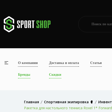
О компании
Доставка и оплата
Статьи
Бренды
Скидки
Главная
Спортивная экипировка 🥊
Инвент
Ракетка для настольного тенниса Roxel 1* Forward