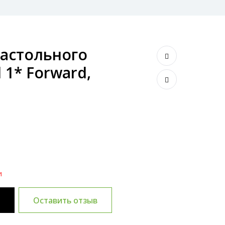
настольного
 1* Forward,
и
и
Оставить отзыв