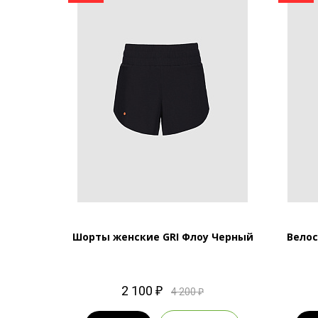
жеди,
Шорты женские GRI Флоу Черный
Велос
BK
2 100 ₽
4 200 ₽