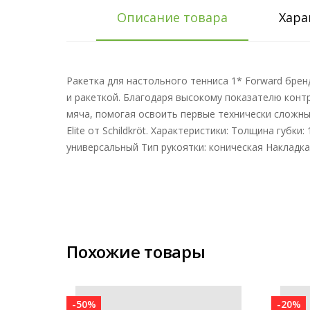
Описание товара
Хара
Ракетка для настольного тенниса 1* Forward бре
и ракеткой. Благодаря высокому показателю конт
мяча, помогая освоить первые технически сложные 
Elite от Schildkröt. Характеристики: Толщина губк
универсальный Тип рукоятки: коническая Накладка: E
Похожие товары
-50%
-20%