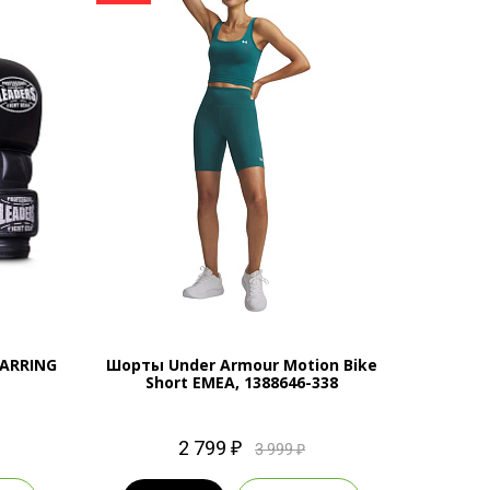
ARRING
Шорты Under Armour Motion Bike
Ветро
Short EMEA, 1388646-338
Woven
2 799 ₽
3 999 ₽