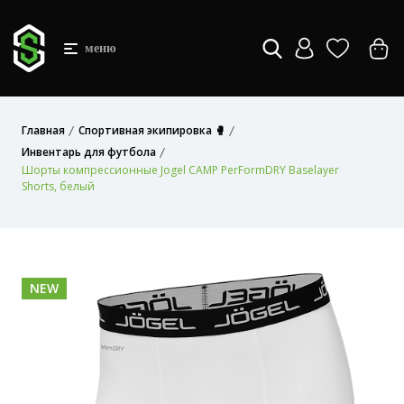
меню
Главная
Спортивная экипировка 🥊
Инвентарь для футбола
Шорты компрессионные Jogel CAMP PerFormDRY Baselayer
Shorts, белый
NEW