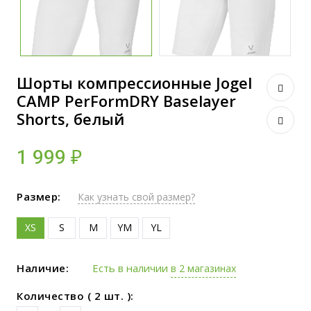
Шорты компрессионные Jogel
CAMP PerFormDRY Baselayer
Shorts, белый
1 999 ₽
Размер:
Как узнать свой размер?
XS
S
M
YM
YL
Наличие:
Есть в наличии
в 2 магазинах
Количество ( 2 шт. ):