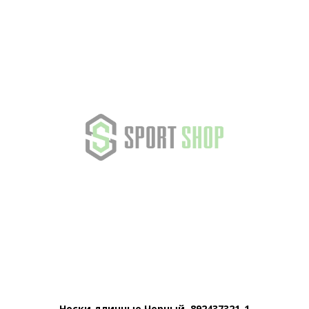
Носки длинные Черный, 892437321-1