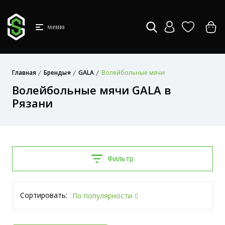
меню
Главная
Бренды⭐
GALA
Волейбольные мячи
Волейбольные мячи GALA в
Рязани
Фильтр
Сортировать:
По популярности