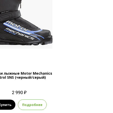
и лыжные Motor Mechanics
trol SNS (черный/серый)
2 990 ₽
Купить
Подробнее