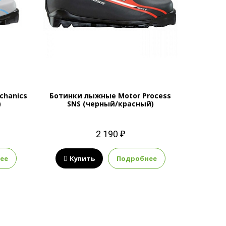
chanics
Ботинки лыжные Motor Process
)
SNS (черный/красный)
2 190 ₽
ее
Купить
Подробнее