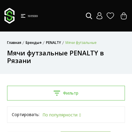
меню
Главная
Бренды⭐
PENALTY
Мячи футзальные
Мячи футзальные PENALTY в
Рязани
Фильтр
Сортировать:
По популярности