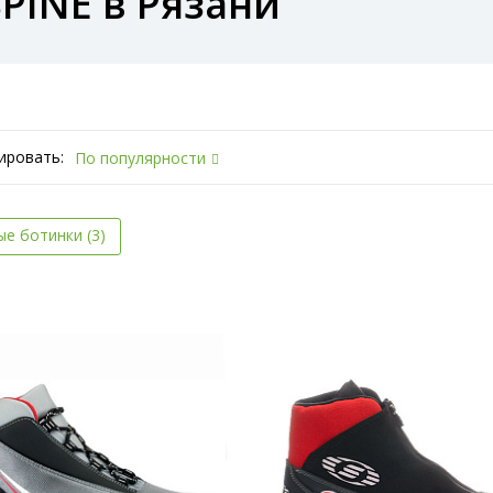
PINE в Рязани
ировать:
По популярности
е ботинки (3)