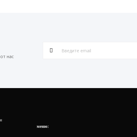
от нас
и
меню: