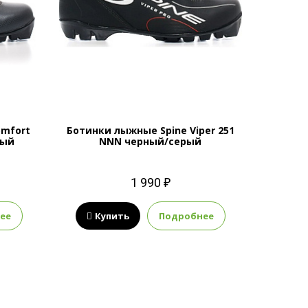
omfort
Ботинки лыжные Spine Viper 251
ный
NNN черный/серый
1 990 ₽
ее
Купить
Подробнее