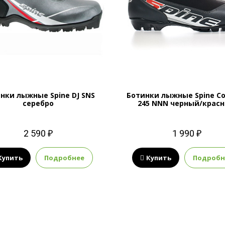
нки лыжные Spine DJ SNS
Ботинки лыжные Spine C
серебро
245 NNN черный/крас
2 590 ₽
1 990 ₽
Купить
Подробнее
Купить
Подробн