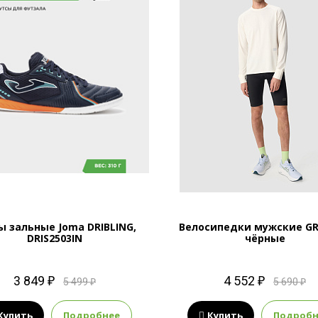
ы зальные Joma DRIBLING,
Велосипедки мужские GR
DRIS2503IN
чёрные
3 849 ₽
4 552 ₽
5 499 ₽
5 690 ₽
Купить
Подробнее
Купить
Подробн