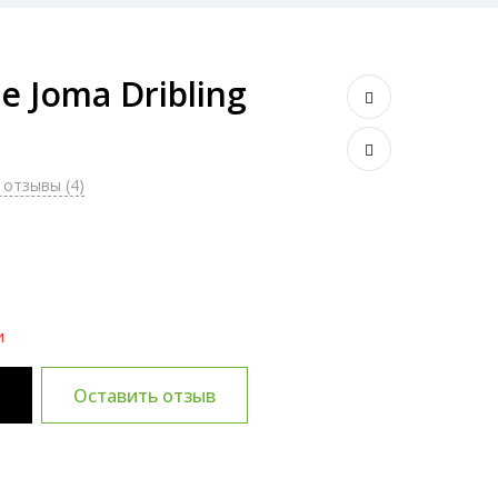
 Joma Dribling
отзывы (4)
и
и
Оставить отзыв