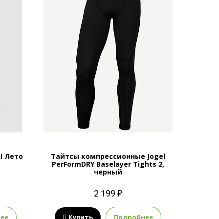
I Лето
Тайтсы компрессионные Jogel
Перчат
PerFormDRY Baselayer Tights 2,
черный
2 199 ₽
ее
Купить
Подробнее
К