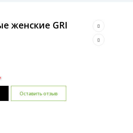
ые женские GRI
и
и
Оставить отзыв