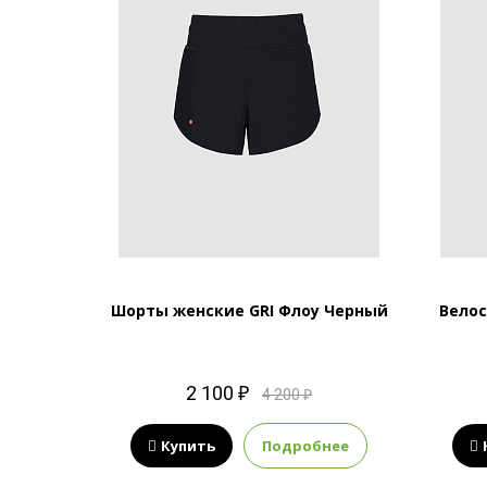
aunch 7
Шорты женские GRI Флоу Черный
Велос
-025
2 100 ₽
4 200 ₽
нее
Купить
Подробнее