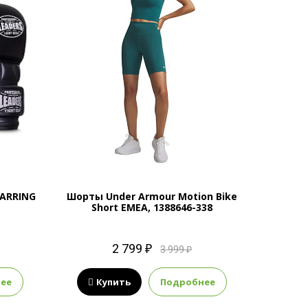
ARRING
Шорты Under Armour Motion Bike
Ветро
Short EMEA, 1388646-338
Woven
2 799 ₽
3 999 ₽
ее
Купить
Подробнее
К