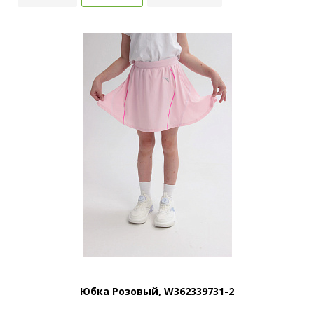
Юбка Розовый, W362339731-2