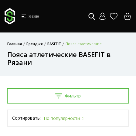
меню
Главная
Бренды⭐
BASEFIT
Пояса атлетические
Пояса атлетические BASEFIT в
Рязани
Фильтр
Сортировать:
По популярности