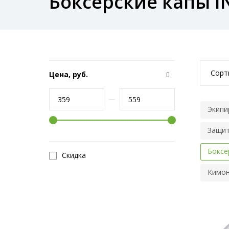
Боксерские капы I
Сорт
Цена, руб.
Экипи
Защит
Боксе
Скидка
Кимон