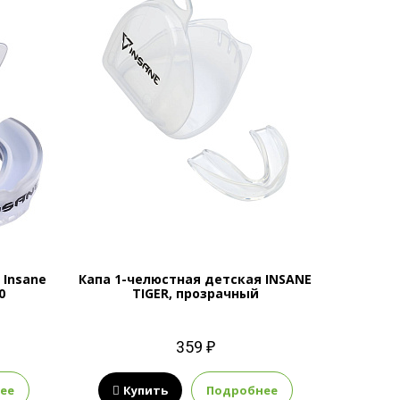
 Insane
Капа 1-челюстная детская INSANE
0
TIGER, прозрачный
359 ₽
ее
Купить
Подробнее