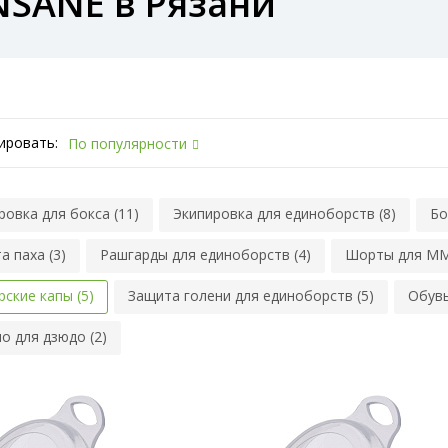
NSANE в Рязани
ировать:
По популярности
ровка для бокса (11)
Экипировка для единоборств (8)
Бо
а паха (3)
Рашгарды для единоборств (4)
Шорты для MM
рские капы (5)
Защита голени для единоборств (5)
Обувь
о для дзюдо (2)