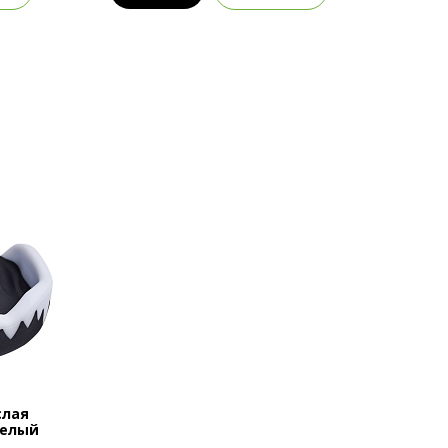
слая
белый