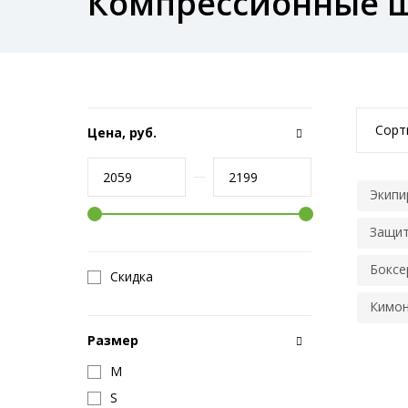
Компрессионные ш
Сорт
Цена, руб.
Экипи
Защит
Боксе
Скидка
Кимон
Размер
M
S