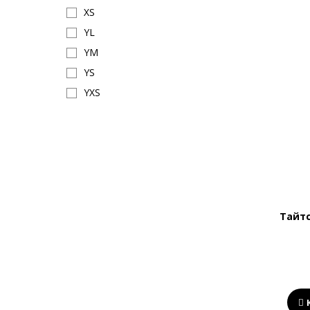
XS
YL
YM
YS
YXS
Тайтс