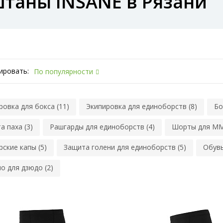
таны INSANE в Рязани
ировать:
По популярности
ровка для бокса (11)
Экипировка для единоборств (8)
Бо
а паха (3)
Рашгарды для единоборств (4)
Шорты для MM
рские капы (5)
Защита голени для единоборств (5)
Обувь
о для дзюдо (2)